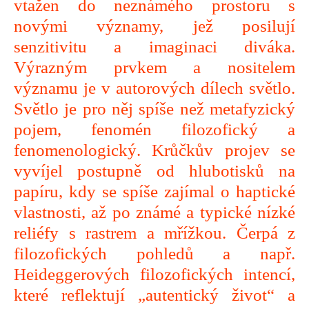
vtažen do neznámého prostoru s
novými významy, jež posilují
senzitivitu a imaginaci diváka.
Výrazným prvkem a nositelem
významu je v autorových dílech světlo.
Světlo je pro něj spíše než metafyzický
pojem, fenomén filozofický a
fenomenologický. Krůčkův projev se
vyvíjel postupně od hlubotisků na
papíru, kdy se spíše zajímal o haptické
vlastnosti, až po známé a typické nízké
reliéfy s rastrem a mřížkou. Čerpá z
filozofických pohledů a např.
Heideggerových filozofických intencí,
které reflektují „autentický život“ a