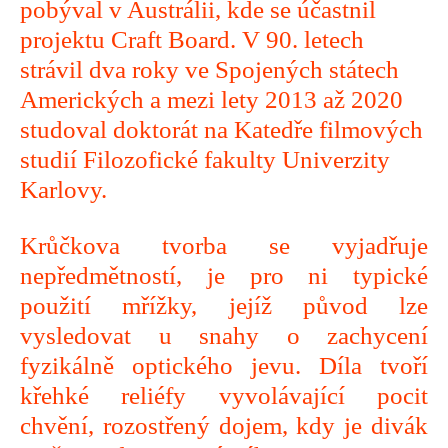
pobýval v Austrálii, kde se účastnil
projektu Craft Board. V 90. letech
strávil dva roky ve Spojených státech
Amerických a mezi lety 2013 až 2020
studoval doktorát na Katedře filmových
studií Filozofické fakulty Univerzity
Karlovy.
Krůčkova tvorba se vyjadřuje
nepředmětností, je pro ni typické
použití mřížky, jejíž původ lze
vysledovat u snahy o zachycení
fyzikálně optického jevu. Díla tvoří
křehké reliéfy vyvolávající pocit
chvění, rozostřený dojem, kdy je divák