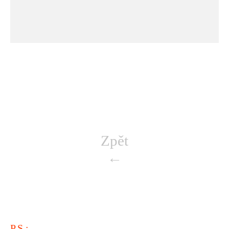
Zpět
←
P.S.: