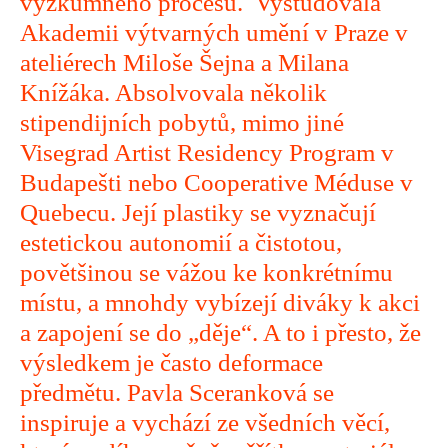
výzkumného procesu. Vystudovala
Akademii výtvarných umění v Praze v
ateliérech Miloše Šejna a Milana
Knížáka. Absolvovala několik
stipendijních pobytů, mimo jiné
Visegrad Artist Residency Program v
Budapešti nebo Cooperative Méduse v
Quebecu. Její plastiky se vyznačují
estetickou autonomií a čistotou,
povětšinou se vážou ke konkrétnímu
místu, a mnohdy vybízejí diváky k akci
a zapojení se do „děje“. A to i přesto, že
výsledkem je často deformace
předmětu. Pavla Sceranková se
inspiruje a vychází ze všedních věcí,