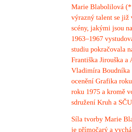
Marie Blabolilová (*1
výrazný talent se již
scény, jakými jsou n
1963–1967 vystudova
studiu pokračovala n
Františka Jirouška a 
Vladimíra Boudníka (
ocenění Grafika roku
roku 1975 a kromě vo
sdružení Kruh a SČU
Síla tvorby Marie Bla
je přímočarý a vychá