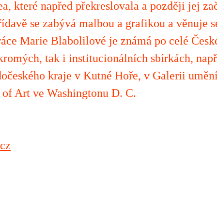
a, které napřed překreslovala a později jej za
řídavě se zabývá malbou a grafikou a věnuje s
áce Marie Blabolilové je známá po celé České
romých, tak i institucionálních sbírkách, např
edočeského kraje v Kutné Hoře, v Galerii uměn
y of Art ve Washingtonu D. C.
.cz