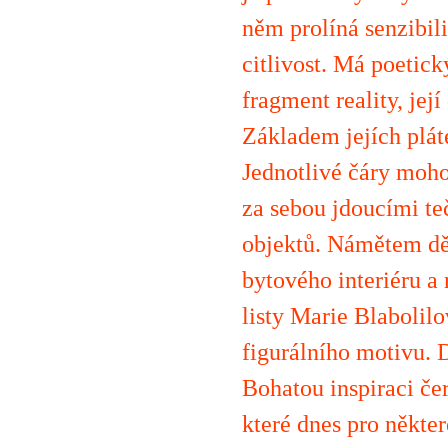
něm prolíná senzibili
citlivost. Má poetick
fragment reality, jej
Základem jejích pláte
Jednotlivé čáry moho
za sebou jdoucími te
objektů. Námětem děl
bytového interiéru a 
listy Marie Blabolilo
figurálního motivu. D
Bohatou inspiraci če
které dnes pro někte