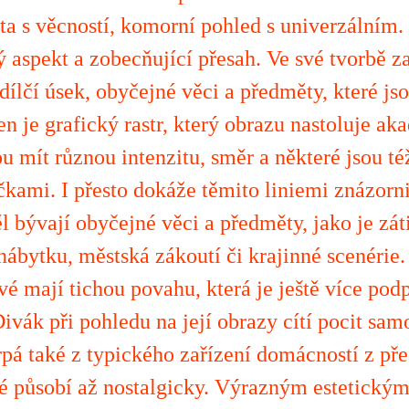
ta s věcností, komorní pohled s univerzálním. V
ý aspekt a zobecňující přesah. Ve své tvorbě z
í dílčí úsek, obyčejné věci a předměty, které j
n je grafický rastr, který obrazu nastoluje ak
u mít různou intenzitu, směr a některé jsou t
čkami. I přesto dokáže těmito liniemi znázorni
 bývají obyčejné věci a předměty, jako je zát
nábytku, městská zákoutí či krajinné scenérie
vé mají tichou povahu, která je ještě více pod
ivák při pohledu na její obrazy cítí pocit sam
rpá také z typického zařízení domácností z př
ré působí až nostalgicky. Výrazným estetickým