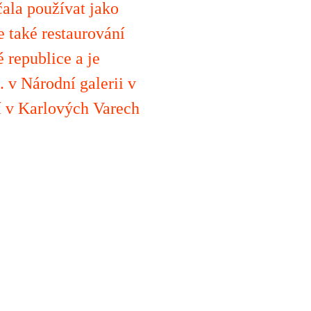
čala používat jako
e také restaurování
 republice a je
. v Národní galerii v
í v Karlových Varech