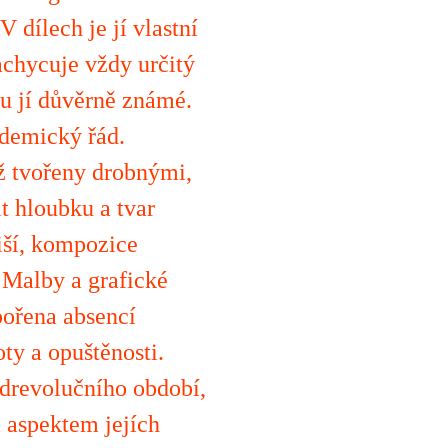
 dílech je jí vlastní
achycuje vždy určitý
sou jí důvěrně známé.
ademický řád.
éž tvořeny drobnými,
t hloubku a tvar
iší, kompozice
. Malby a grafické
pořena absencí
oty a opuštěnosti.
edrevolučního období,
 aspektem jejích