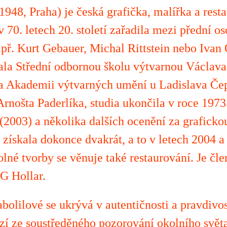
948, Praha) je česká grafička, malířka a resta
 v 70. letech 20. století zařadila mezi přední o
apř. Kurt Gebauer, Michal Rittstein nebo Ivan 
la Střední odbornou školu výtvarnou Václava 
a Akademii výtvarných umění u Ladislava Čepe
Arnošta Paderlíka, studia ukončila v roce 1973
2003) a několika dalších ocenění za grafickou
 získala dokonce dvakrát, a to v letech 2004 a
lné tvorby se věnuje také restaurování. Je čl
G Hollar.
bolilové se ukrývá v autentičnosti a pravdivost
zí ze soustředěného pozorování okolního světa