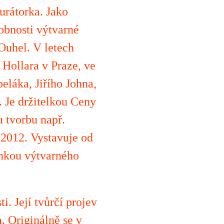
urátorka. Jako
sobnosti výtvarné
Ouhel. V letech
Hollara v Praze, ve
láka, Jiřího Johna,
. Je držitelkou Ceny
 tvorbu např.
 2012. Vystavuje od
enkou výtvarného
i. Její tvůrčí projev
. Originálně se v