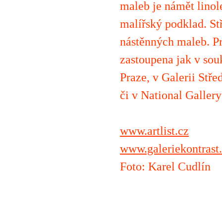
maleb je námět linole
malířský podklad. St
nástěnných maleb. Pr
zastoupena jak v souk
Praze, v Galerii Stř
či v National Galler
www.artlist.cz
www.galeriekontrast
Foto: Karel Cudlín