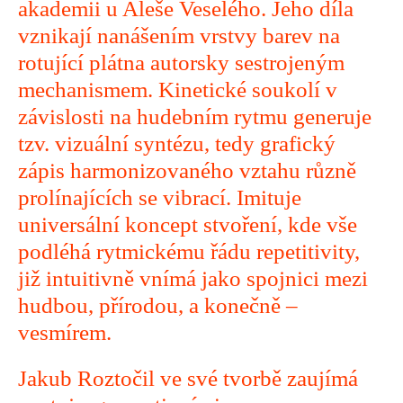
akademii u Aleše Veselého. Jeho díla
vznikají nanášením vrstvy barev na
rotující plátna autorsky sestrojeným
mechanismem. Kinetické soukolí v
závislosti na hudebním rytmu generuje
tzv. vizuální syntézu, tedy grafický
zápis harmonizovaného vztahu různě
prolínajících se vibrací. Imituje
universální koncept stvoření, kde vše
podléhá rytmickému řádu repetitivity,
již intuitivně vnímá jako spojnici mezi
hudbou, přírodou, a konečně –
vesmírem.
Jakub Roztočil ve své tvorbě zaujímá