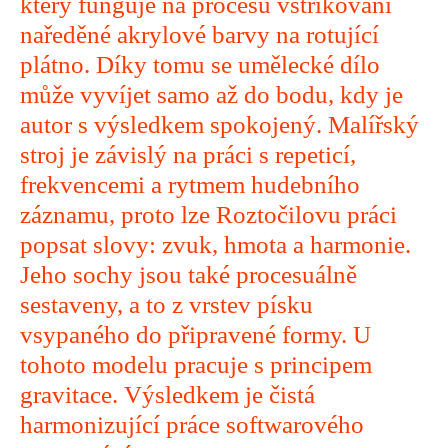
který funguje na procesu vstřikování
naředěné akrylové barvy na rotující
plátno. Díky tomu se umělecké dílo
může vyvíjet samo až do bodu, kdy je
autor s výsledkem spokojený. Malířský
stroj je závislý na práci s repeticí,
frekvencemi a rytmem hudebního
záznamu, proto lze Roztočilovu práci
popsat slovy: zvuk, hmota a harmonie.
Jeho sochy jsou také procesuálně
sestaveny, a to z vrstev písku
vsypaného do připravené formy. U
tohoto modelu pracuje s principem
gravitace. Výsledkem je čistá
harmonizující práce softwarového