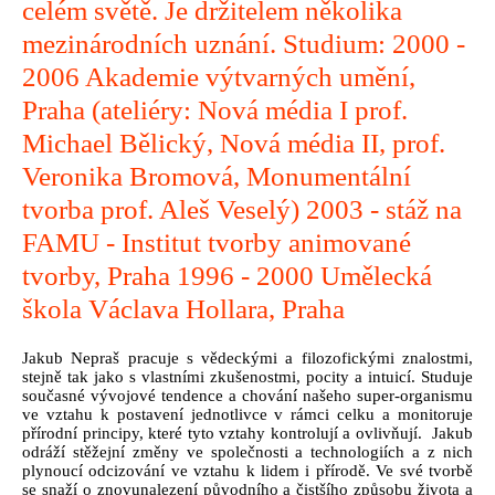
celém světě. Je držitelem několika
mezinárodních uznání. Studium: 2000 -
2006 Akademie výtvarných umění,
Praha (ateliéry: Nová média I prof.
Michael Bělický, Nová média II, prof.
Veronika Bromová, Monumentální
tvorba prof. Aleš Veselý) 2003 - stáž na
FAMU - Institut tvorby animované
tvorby, Praha 1996 - 2000 Umělecká
škola Václava Hollara, Praha
Jakub Nepraš pracuje s vědeckými a filozofickými znalostmi,
stejně tak jako s vlastními zkušenostmi, pocity a intuicí.
Studuje
současné vývojové tendence a chování našeho super-organismu
ve vztahu k postavení jednotlivce v rámci celku a monitoruje
přírodní principy, které tyto vztahy kontrolují a ovlivňují. Jakub
odráží stěžejní změny ve společnosti a technologiích a z nich
plynoucí odcizování ve vztahu k lidem i přírodě. Ve své tvorbě
se snaží o znovunalezení původního a čistšího způsobu života a