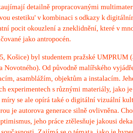
aujímají detailně propracovanými multimater
vou estetiku' v kombinaci s odkazy k digitální
tní pocit okouzlení a zneklidnění, které v mn
ačované jako antropocén.
5, Košice)
byl
studentem pražské UMPRUM (at
a Novotného). Od původně malířského vyjádře
acím, asamblážím, objektům a instalacím. Jeh
ch experimentech s různými materiály, jako je
 míry se ale opírá také o digitální vizuální kul
terou je autorova generace silně ovlivněna. C
timismus, jeho práce ztělesňuje jakousi deka
 současnosti. Zajímá se o témata
,
jako je hype