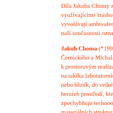
Díla Jakuba Chomy z
využívajícími 'trasho
vyvolávají ambivalen
naší současnosti ozn
Jakub Choma
(*199
Černického a Michal
k prostorovým realiz
na takřka laboratorní
nebo hliník, do velké
herních prostředí, k
zpochybňuje technoop
materiálních struktur