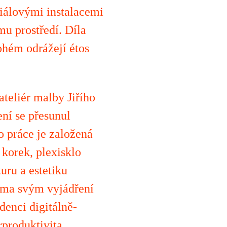
iálovými instalacemi
mu prostředí. Díla
ohém odrážejí étos
eliér malby Jiřího
ní se přesunul
o práce je založená
 korek, plexisklo
turu a estetiku
homa svým vyjádření
denci digitálně-
rproduktivita