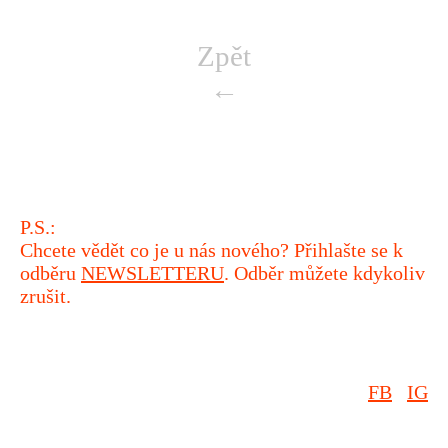
Zpět
←
P.S.:
Chcete vědět co je u nás nového? Přihlašte se k
odběru
NEWSLETTERU
. Odběr můžete kdykoliv
zrušit.
FB
IG