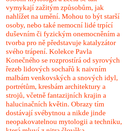
vymykají zažitým způsobům, jak
nahlížet na umění. Mohou to být starší
osoby, nebo také nemocní lidé trpící
duševním či fyzickým onemocněním a
tvorba pro ně představuje katalyzátor
svého trápení. Kolekce Pavla
Konečného se rozprostírá od syrových
řezeb lidových sochařů k naivním
malbám venkovských a snových idyl,
portrétům, kresbám architektury a
strojů, včetně fantazijních krajin a
halucinačních květin. Obrazy tím
dostávají svébytnou a nikde jinde
neopakovatelnou mytologii a techniku,
která mluví z nitra člověka.