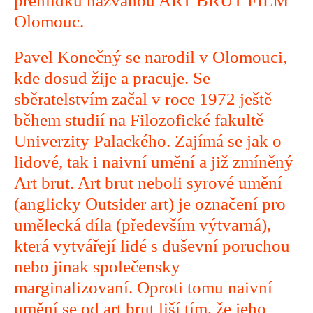
přehlídku nazvanou ART BRUT FILM
Olomouc.
Pavel Konečný se narodil v Olomouci,
kde dosud žije a pracuje. Se
sběratelstvím začal v roce 1972 ještě
během studií na Filozofické fakultě
Univerzity Palackého. Zajímá se jak o
lidové, tak i naivní umění a již zmíněný
Art brut. Art brut neboli syrové umění
(anglicky Outsider art) je označení pro
umělecká díla (především výtvarná),
která vytvářejí lidé s duševní poruchou
nebo jinak společensky
marginalizovaní. Oproti tomu naivní
umění se od art brut liší tím, že jeho