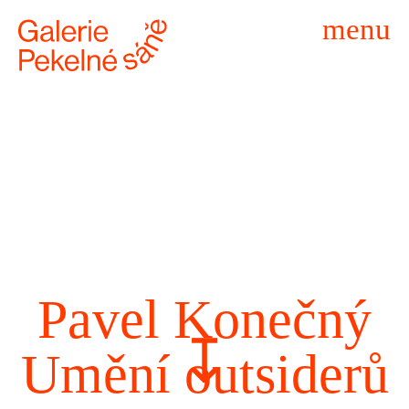
menu
Pavel Konečný
↧
Umění outsiderů