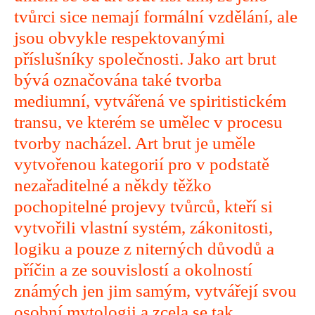
tvůrci sice nemají formální vzdělání, ale
jsou obvykle respektovanými
příslušníky společnosti. Jako art brut
bývá označována také tvorba
mediumní, vytvářená ve spiritistickém
transu, ve kterém se umělec v procesu
tvorby nacházel. Art brut je uměle
vytvořenou kategorií pro v podstatě
nezařaditelné a někdy těžko
pochopitelné projevy tvůrců, kteří si
vytvořili vlastní systém, zákonitosti,
logiku a pouze z niterných důvodů a
příčin a ze souvislostí a okolností
známých jen jim samým, vytvářejí svou
osobní mytologii a zcela se tak