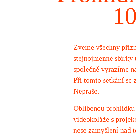
10
Zveme všechny přízni
stejnojmenné sbírky 
společně vyrazíme na 
Při tomto setkání se
Nepraše.
Oblíbenou prohlídku 
videokoláže s projek
nese zamyšlení nad té