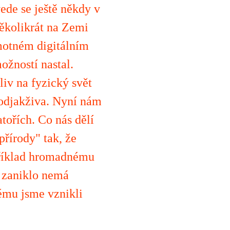
vede se ještě někdy v
 několikrát na Zemi
hmotném digitálním
ožností nastal.
iv na fyzický svět
 odjakživa. Nyní nám
atořích. Co nás dělí
přírody" tak, že
apříklad hromadnému
a zaniklo nemá
rému jsme vznikli