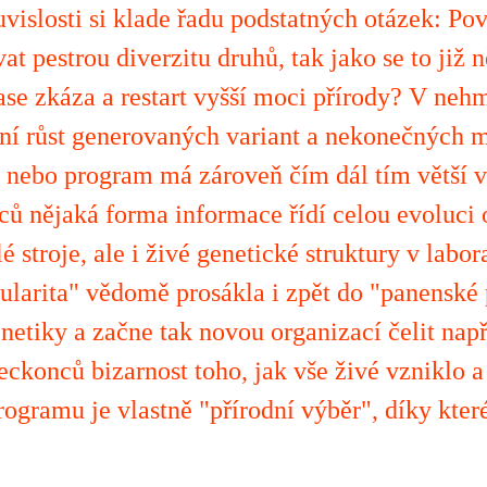
uvislosti si klade řadu podstatných otázek: Po
vat pestrou diverzitu druhů, tak jako se to již
zase zkáza a restart vyšší moci přírody? V ne
lní růst generovaných variant a nekonečných m
ebo program má zároveň čím dál tím větší vl
ů nějaká forma informace řídí celou evoluci
stroje, ale i živé genetické struktury v labor
ularita" vědomě prosákla i zpět do "panenské 
netiky a začne tak novou organizací čelit n
ckonců bizarnost toho, jak vše živé vzniklo 
rogramu je vlastně "přírodní výběr", díky kte