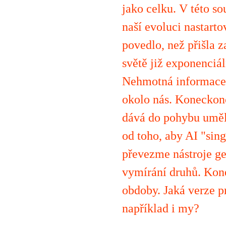
jako celku. V této so
naší evoluci nastarto
povedlo, než přišla 
světě již exponenciá
Nehmotná informace n
okolo nás. Koneckonc
dává do pohybu umělé 
od toho, aby AI "sing
převezme nástroje ge
vymírání druhů. Kone
obdoby. Jaká verze p
například i my?