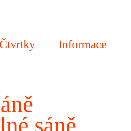
Čtvrtky
Informace
sáně
lné sáně