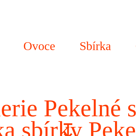
Ovoce
Sbírka
erie Pekelné 
ka sbírky Peke
↧