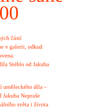
:00
ých částí
e v galerii, odkud
tavena.
díla Stéblo od Jakuba
ní uměleckého díla –
od Jakuba Nepraše
álního světa i života