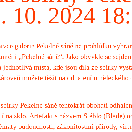
. 10. 2024 18
vce galerie Pekelné sáně na prohlídku vybran
umění „Pekelné sáně“. Jako obvykle se sejdem
jednotlivá místa, kde jsou díla ze sbírky vys
 zároveň můžete těšit na odhalení uměleckého 
sbírky Pekelné sáně tentokrát obohatí odhale
cí na sklo. Artefakt s názvem Stéblo (Blade) 
maty budoucnosti, zákonitostmi přírody, virtu