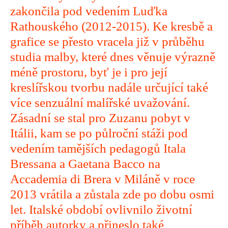
zakončila pod vedením Luďka
Rathouského (2012-2015). Ke kresbě a
grafice se přesto vracela již v průběhu
studia malby, které dnes věnuje výrazně
méně prostoru, byť je i pro její
kreslířskou tvorbu nadále určující také
více senzuální malířské uvažování.
Zásadní se stal pro Zuzanu pobyt v
Itálii, kam se po půlroční stáži pod
vedením tamějších pedagogů Itala
Bressana a Gaetana Bacco na
Accademia di Brera v Miláně v roce
2013 vrátila a zůstala zde po dobu osmi
let. Italské období ovlivnilo životní
příběh autorky a přineslo také