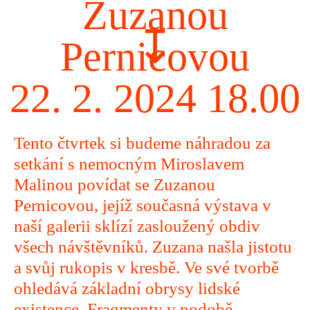
Zuzanou
↧
Pernicovou
22. 2. 2024 18.00
Tento čtvrtek si budeme náhradou za
setkání s nemocným Miroslavem
Malinou povídat se Zuzanou
Pernicovou, jejíž současná výstava v
naší galerii sklízí zasloužený obdiv
všech návštěvníků. Zuzana našla jistotu
a svůj rukopis v kresbě. Ve své tvorbě
ohledává základní obrysy lidské
existence. Fragmenty v podobě