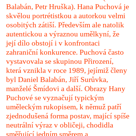
Balabán, Petr Hruška). Hana Puchová je
skvělou portrétistkou a autorkou velmi
osobitých zátiší. Především ale natolik
autentickou a výraznou umělkyní, že
její dílo obstojí i v konfrontaci
zahraniční konkurence. Puchová často
vystavovala se skupinou Přirození,
která vznikla v roce 1989, jejímiž členy
byl Daniel Balabán, Jiří Surůvka,
manželé Šmídovi a další. Obrazy Hany
Puchové se vyznačují typickým
uměleckým rukopisem, k němuž patří
zjednodušená forma postav, mající spíše
neutrální výraz v obličeji, chodidla
směřující jedním směrem a