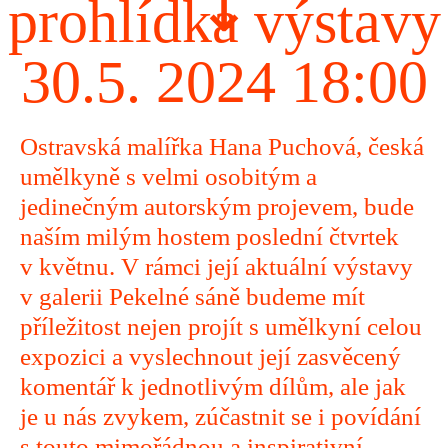
↧
prohlídka výstavy
30.5. 2024 18:00
Ostravská malířka Hana Puchová, česká
umělkyně s velmi osobitým a
jedinečným autorským projevem, bude
naším milým hostem poslední čtvrtek
v květnu. V rámci její aktuální výstavy
v galerii Pekelné sáně budeme mít
příležitost nejen projít s umělkyní celou
expozici a vyslechnout její zasvěcený
komentář k jednotlivým dílům, ale jak
je u nás zvykem, zúčastnit se i povídání
s touto mimořádnou a inspirativní