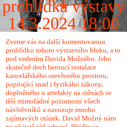
↧
prohlídka výstavy
14.3.2024 18:00
Zveme vás na další komentovanou
prohlídku tohoto výstavního bloku, a to
pod vedením Davida Možného. Jeho
skutečně dech beroucí instalace
kancelářského otevřeného prostoru,
popírající snad i fyzikální zákony,
doplněného o artefakty na stěnách se
těší mimořádné pozornosti všech
návštěvníků a navozuje mnoho
zajímavých otázek. David Možný nám
na ně jistě rád odpoví. Přijďte se