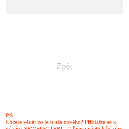
Zpět
←
P.S.:
Chcete vědět co je u nás nového? Přihlašte se k
odběru
NEWSLETTERU
. Odběr můžete kdykoliv