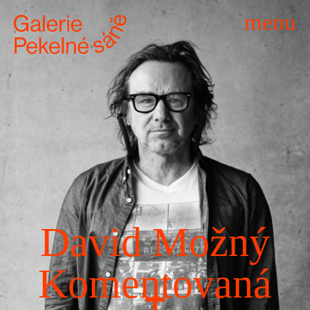
menu
David Možný
Komentovaná